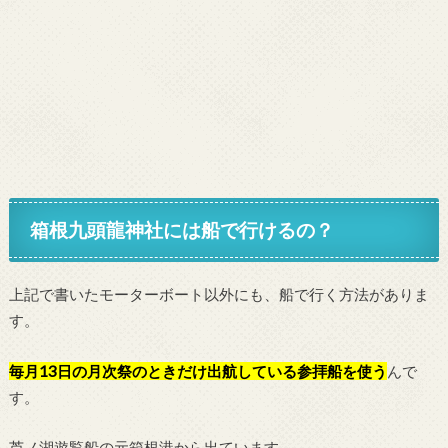
箱根九頭龍神社には船で行けるの？
上記で書いたモーターボート以外にも、船で行く方法がありま
す。
毎月13日の月次祭のときだけ出航している参拝船を使う
んで
す。
芦ノ湖遊覧船の元箱根港から出ています。