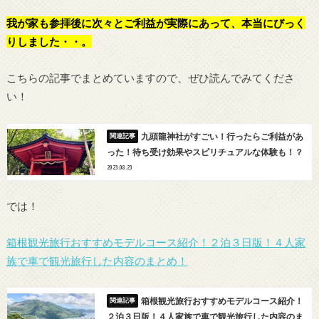
我が家も参拝後に次々とご利益が実際にあって、本当にびっく
りしました・・。
こちらの記事でまとめていますので、ぜひ読んでみてくださ
い！
九頭龍神社がすごい！行ったらご利益があ
った！待ち受け効果やスピリチュアルな体験も！？
2023.08.23
では！
箱根観光旅行おすすめモデルコース紹介！２泊３日版！４人家
族で車で観光旅行した内容のまとめ！
箱根観光旅行おすすめモデルコース紹介！
２泊３日版！４人家族で車で観光旅行した内容のま