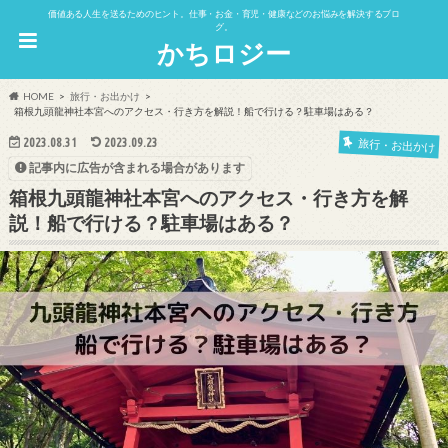
価値ある人生を送るためのヒント。仕事・お金・育児・健康などのお悩みを解決するブロ
グ。
かちロジー
HOME
旅行・お出かけ
箱根九頭龍神社本宮へのアクセス・行き方を解説！船で行ける？駐車場はある？
2023.08.31
2023.09.23
旅行・お出かけ
記事内に広告が含まれる場合があります
箱根九頭龍神社本宮へのアクセス・行き方を解
説！船で行ける？駐車場はある？