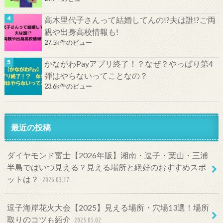
高木里代子さんって結婚してんの!?夫は誰!?ご両
親や出身高校情報も!
27.5k件のビュー
かながわPayアプリ終了！？なぜ？やっぱり第4
弾はやらないってことなの？
23.6k件のビュー
最近の投稿
ダイヤモンド富士【2026年版】湘南・逗子・葉山・三浦
半島ではいつ見える？見える場所と絶好のおすすめスポ
ットは？
2026.03.17
逗子海岸花火大会【2025】見える場所・穴場13選！場所
取りのコツも紹介
2025.05.02