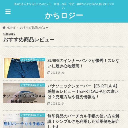
価値ある人生を送るためのヒント。仕事・お金・育児・健康などのお悩みを解決するブロ
グ。
かちロジー
HOME
おすすめ商品レビュー
CATEGORY
おすすめ商品レビュー
おすすめ商品レビュー
SURF8のインナーパンツが優秀！ズレな
いし履き心地最高！
2024.05.20
おすすめ商品レビュー
パナソニックシェーバー【ES-RT1A-A】
感想＆レビュー！ES-RT1AU-Aとの違い
は？充電方法や替刃情報も！
2024.02.04
おすすめ商品レビュー
無印良品のバーチカル手帳の使い方を解
説！シンプルさを利用した活用例を紹介
します