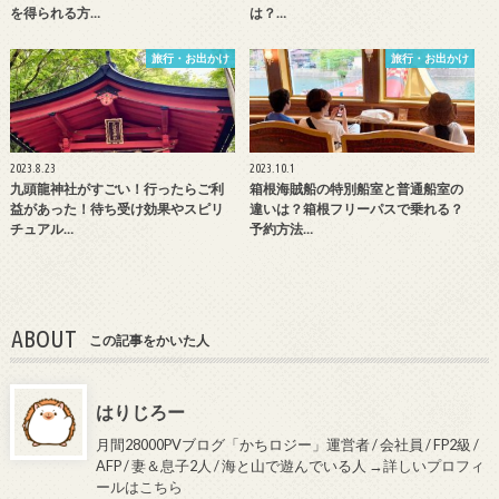
を得られる方…
は？…
旅行・お出かけ
旅行・お出かけ
2023.8.23
2023.10.1
九頭龍神社がすごい！行ったらご利
箱根海賊船の特別船室と普通船室の
益があった！待ち受け効果やスピリ
違いは？箱根フリーパスで乗れる？
チュアル…
予約方法…
ABOUT
この記事をかいた人
はりじろー
月間28000PVブログ「かちロジー」運営者 / 会社員 / FP2級 /
AFP / 妻＆息子2人 / 海と山で遊んでいる人
→詳しいプロフィ
ールはこちら