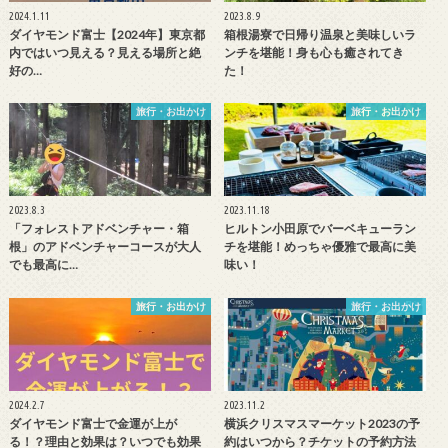
2024.1.11
2023.8.9
ダイヤモンド富士【2024年】東京都
箱根湯寮で日帰り温泉と美味しいラ
内ではいつ見える？見える場所と絶
ンチを堪能！身も心も癒されてき
好の…
た！
旅行・お出かけ
旅行・お出かけ
2023.8.3
2023.11.18
「フォレストアドベンチャー・箱
ヒルトン小田原でバーベキューラン
根」のアドベンチャーコースが大人
チを堪能！めっちゃ優雅で最高に美
でも最高に…
味い！
旅行・お出かけ
旅行・お出かけ
2024.2.7
2023.11.2
ダイヤモンド富士で金運が上が
横浜クリスマスマーケット2023の予
る！？理由と効果は？いつでも効果
約はいつから？チケットの予約方法