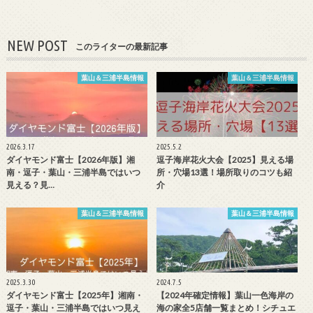
NEW POST
このライターの最新記事
葉山＆三浦半島情報
葉山＆三浦半島情報
2026.3.17
2025.5.2
ダイヤモンド富士【2026年版】湘
逗子海岸花火大会【2025】見える場
南・逗子・葉山・三浦半島ではいつ
所・穴場13選！場所取りのコツも紹
見える？見…
介
葉山＆三浦半島情報
葉山＆三浦半島情報
2025.3.30
2024.7.5
ダイヤモンド富士【2025年】湘南・
【2024年確定情報】葉山一色海岸の
逗子・葉山・三浦半島ではいつ見え
海の家全5店舗一覧まとめ！シチュエ