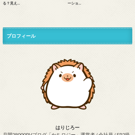
る？見え…
ーショ…
プロフィール
はりじろー
月間28000PVブログ「かちロジー」運営者 / 会社員 / FP2級