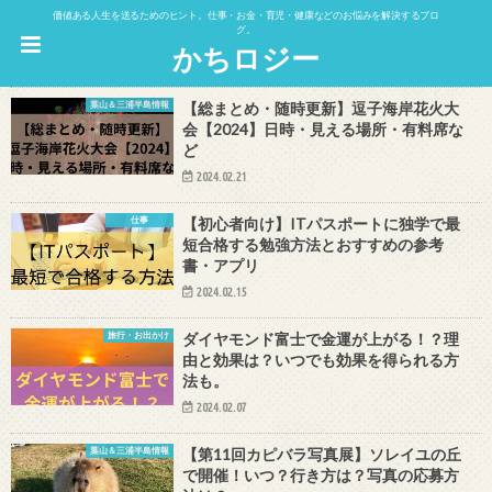
価値ある人生を送るためのヒント。仕事・お金・育児・健康などのお悩みを解決するブロ
グ。
かちロジー
葉山＆三浦半島情報
【総まとめ・随時更新】逗子海岸花火大
会【2024】日時・見える場所・有料席な
ど
2024.02.21
仕事
【初心者向け】ITパスポートに独学で最
短合格する勉強方法とおすすめの参考
書・アプリ
2024.02.15
旅行・お出かけ
ダイヤモンド富士で金運が上がる！？理
由と効果は？いつでも効果を得られる方
法も。
2024.02.07
葉山＆三浦半島情報
【第11回カピバラ写真展】ソレイユの丘
で開催！いつ？行き方は？写真の応募方