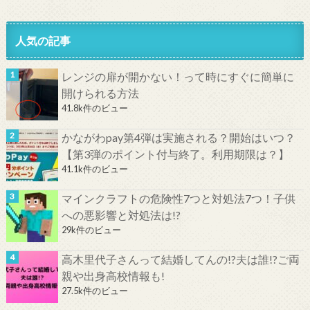
人気の記事
レンジの扉が開かない！って時にすぐに簡単に
開けられる方法
41.8k件のビュー
かながわpay第4弾は実施される？開始はいつ？
【第3弾のポイント付与終了。利用期限は？】
41.1k件のビュー
マインクラフトの危険性7つと対処法7つ！子供
への悪影響と対処法は!?
29k件のビュー
高木里代子さんって結婚してんの!?夫は誰!?ご両
親や出身高校情報も!
27.5k件のビュー