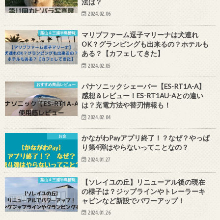
法は？
2024.02.06
葉山＆三浦半島情報
マリブファーム逗子マリーナは犬連れ
OK？グランピングも出来るの？ホテルも
ある？【カフェしてきた】
2024.02.05
おすすめ商品レビュー
パナソニックシェーバー【ES-RT1A-A】
感想＆レビュー！ES-RT1AU-Aとの違い
は？充電方法や替刃情報も！
2024.02.04
お金
かながわPayアプリ終了！？なぜ？やっぱ
り第4弾はやらないってことなの？
2024.01.27
葉山＆三浦半島情報
【ソレイユの丘】リニューアル後の現在
の様子は？ジップラインやトレーラーキ
ャビンなど新設でパワーアップ！
2024.01.26