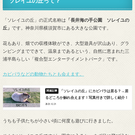
ソレイユの丘って？
「ソレイユの丘」の正式名称は
「長井海の手公園 ソレイユの
丘」
です。神奈川県横須賀市にある大きな公園です。
花もあり、畑での収穫体験ができ、大型遊具が沢山あり、グラ
ンピングまでできて、温泉まであるという、自然に恵まれた三
浦半島らしい「複合型エンターテイメントパーク」です。
カピバラなどの動物たちとも会えます。
「ソレイユの丘」にカピバラは居る？→居
るどころか触れ合えます！写真付きで詳しく紹介！
2023.12.21
うちも子供たちが小さい頃に何度も遊びに行きました。