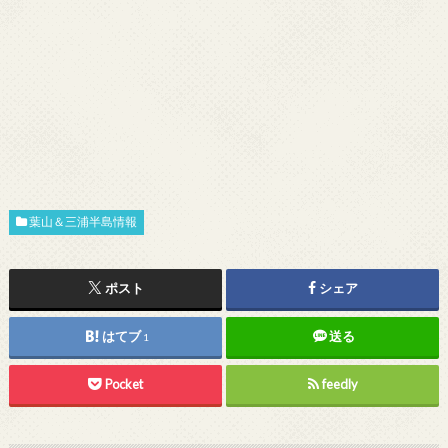
葉山＆三浦半島情報
ポスト
シェア
はてブ
送る
1
Pocket
feedly