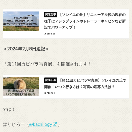
【ソレイユの丘】リニューアル後の現在の
様子は？ジップラインやトレーラーキャビンなど新
設でパワーアップ！
2024.01.26
＜2024年2月8日追記＞
「第11回カピバラ写真展」も開催されます！
【第11回カピバラ写真展】ソレイユの丘で
開催！いつ？行き方は？写真の応募方法は？
2024.02.06
では！
はりじろー（
@kachilogy
）