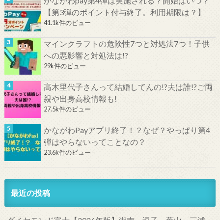
かながわpay第4弾は実施される？開始はいつ？
【第3弾のポイント付与終了。利用期限は？】
41.1k件のビュー
マインクラフトの危険性7つと対処法7つ！子供
への悪影響と対処法は!?
29k件のビュー
高木里代子さんって結婚してんの!?夫は誰!?ご両
親や出身高校情報も!
27.5k件のビュー
かながわPayアプリ終了！？なぜ？やっぱり第4
弾はやらないってことなの？
23.6k件のビュー
最近の投稿