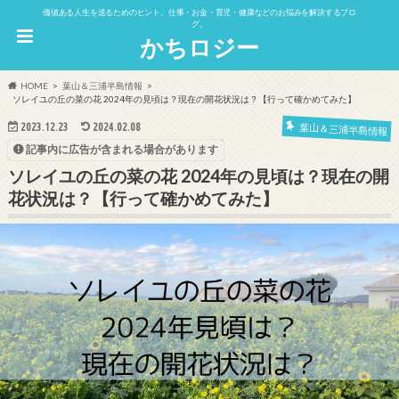
価値ある人生を送るためのヒント。仕事・お金・育児・健康などのお悩みを解決するブロ
グ。
かちロジー
HOME
葉山＆三浦半島情報
ソレイユの丘の菜の花 2024年の見頃は？現在の開花状況は？【行って確かめてみた】
2023.12.23
2024.02.08
葉山＆三浦半島情報
記事内に広告が含まれる場合があります
ソレイユの丘の菜の花 2024年の見頃は？現在の開
花状況は？【行って確かめてみた】