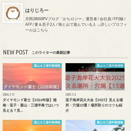
はりじろー
月間28000PVブログ「かちロジー」運営者 / 会社員 / FP2級 /
AFP / 妻＆息子2人 / 海と山で遊んでいる人
→詳しいプロフィ
ールはこちら
NEW POST
このライターの最新記事
葉山＆三浦半島情報
葉山＆三浦半島情報
2026.3.17
2025.5.2
ダイヤモンド富士【2026年版】湘
逗子海岸花火大会【2025】見える場
南・逗子・葉山・三浦半島ではいつ
所・穴場13選！場所取りのコツも紹
見える？見…
介
葉山＆三浦半島情報
葉山＆三浦半島情報