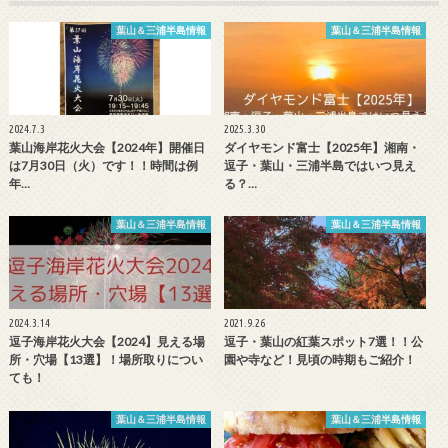
葉山＆三浦半島情報
葉山＆三浦半島情報
2024.7.3
2025.3.30
葉山海岸花火大会【2024年】開催日
ダイヤモンド富士【2025年】湘南・
は7月30日（火）です！！時間は例
逗子・葉山・三浦半島ではいつ見え
年…
る？…
葉山＆三浦半島情報
葉山＆三浦半島情報
2024.3.14
2021.9.26
逗子海岸花火大会【2024】見える場
逗子・葉山の紅葉スポット7選！！公
所・穴場【13選】！場所取りについ
園や寺など！見頃の時期もご紹介！
ても！
葉山＆三浦半島情報
葉山＆三浦半島情報