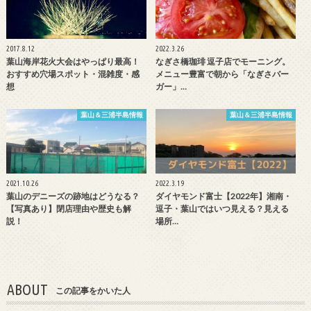
2017.8.12
2022.3.26
葉山海岸花火大会はやっぱり最高！
なぎさ橋珈琲 逗子店でモーニング。
おすすめ穴場スポット・混雑度・感
メニュー豊富で朝から「なぎさバー
想
ガー」…
葉山＆三浦半島情報
葉山＆三浦半島情報
2021.10.26
2022.3.19
葉山のデニーズの跡地はどうなる？
ダイヤモンド富士【2022年】湘南・
【写真あり】閉店理由や歴史も解
逗子・葉山ではいつ見える？見える
説！
場所…
ABOUT
この記事をかいた人