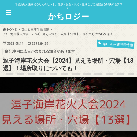
価値ある人生を送るためのヒント。仕事・お金・育児・健康などのお悩みを解決するブロ
グ。
かちロジー
HOME
葉山＆三浦半島情報
逗子海岸花火大会【2024】見える場所・穴場【13選】！場所取りについても！
2024.03.14
2025.04.06
葉山＆三浦半島情報
記事内に広告が含まれる場合があります
逗子海岸花火大会【2024】見える場所・穴場【13
選】！場所取りについても！