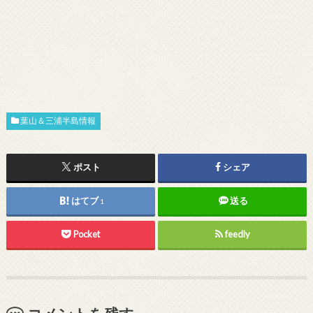
葉山＆三浦半島情報
ポスト
シェア
はてブ
送る
1
Pocket
feedly