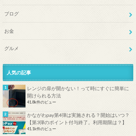
ブログ
お金
グルメ
人気の記事
レンジの扉が開かない！って時にすぐに簡単に
開けられる方法
41.8k件のビュー
かながわpay第4弾は実施される？開始はいつ？
【第3弾のポイント付与終了。利用期限は？】
41.1k件のビュー