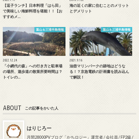
【逗子ランチ】日本料理「はら田」
海の近くの家に住むことのメリット
で美味しい海鮮料理を堪能！！【お
とデメリット
すすめメ…
葉山＆三浦半島情報
葉山＆三浦半島情報
2022.12.24
2021.9.16
「小網代の森」への行き方と駐車場
油壺マリンパークの跡地はどうな
の場所、遊歩道の散策所要時間は？
る！？京急電鉄の計画書を読み込ん
トイレの…
で解説！
ABOUT
この記事をかいた人
はりじろー
月間28000PVブログ「かちロジー」運営者 / 会社員 / FP2級 /