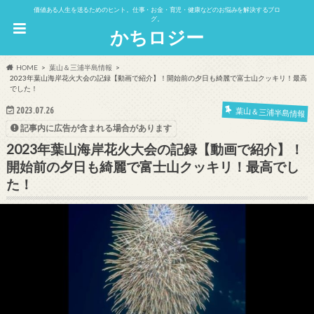
価値ある人生を送るためのヒント。仕事・お金・育児・健康などのお悩みを解決するブロ
グ。
かちロジー
HOME
葉山＆三浦半島情報
2023年葉山海岸花火大会の記録【動画で紹介】！開始前の夕日も綺麗で富士山クッキリ！最高
でした！
2023.07.26
葉山＆三浦半島情報
記事内に広告が含まれる場合があります
2023年葉山海岸花火大会の記録【動画で紹介】！
開始前の夕日も綺麗で富士山クッキリ！最高でし
た！