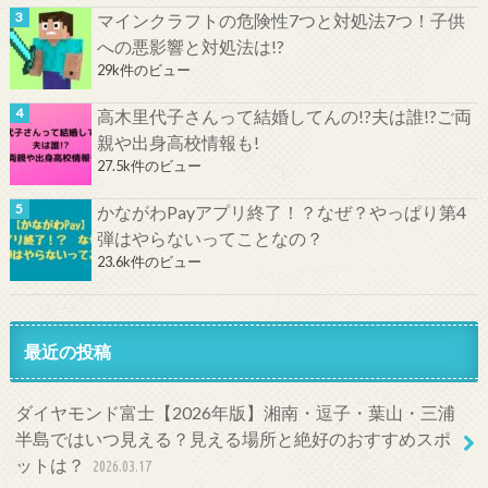
マインクラフトの危険性7つと対処法7つ！子供
への悪影響と対処法は!?
29k件のビュー
高木里代子さんって結婚してんの!?夫は誰!?ご両
親や出身高校情報も!
27.5k件のビュー
かながわPayアプリ終了！？なぜ？やっぱり第4
弾はやらないってことなの？
23.6k件のビュー
最近の投稿
ダイヤモンド富士【2026年版】湘南・逗子・葉山・三浦
半島ではいつ見える？見える場所と絶好のおすすめスポ
ットは？
2026.03.17