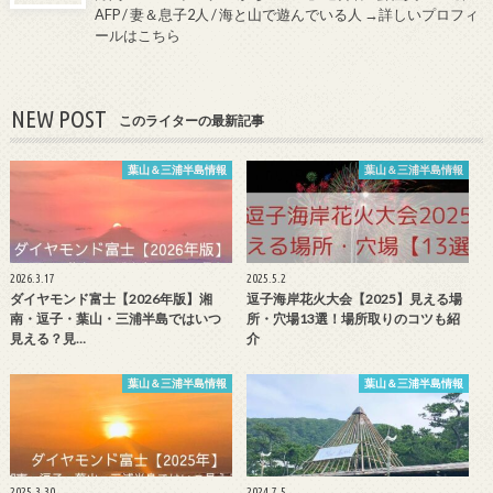
AFP / 妻＆息子2人 / 海と山で遊んでいる人
→詳しいプロフィ
ールはこちら
NEW POST
このライターの最新記事
葉山＆三浦半島情報
葉山＆三浦半島情報
2026.3.17
2025.5.2
ダイヤモンド富士【2026年版】湘
逗子海岸花火大会【2025】見える場
南・逗子・葉山・三浦半島ではいつ
所・穴場13選！場所取りのコツも紹
見える？見…
介
葉山＆三浦半島情報
葉山＆三浦半島情報
2025.3.30
2024.7.5