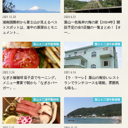
2021.12.20
2024.6.23
湘南国際村から富士山が見えるベス
葉山一色海岸の海の家【2024年】開
トスポットは、途中の展望台とモニ
設予定の全5店舗の一覧まとめ！【オ
ュメント…
ー…
葉山＆三浦半島情報
葉山＆三浦半島情報
2022.3.26
2021.6.16
なぎさ橋珈琲 逗子店でモーニング。
【ラ・マーレ】 葉山の海沿いレスト
メニュー豊富で朝から「なぎさバー
ランでランチコースを堪能。雰囲気
ガー」…
も味も…
葉山＆三浦半島情報
葉山＆三浦半島情報
2022.7.17
2016.11.22