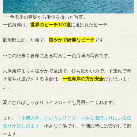
↑一色海岸の突堤から浜側を撮った写真。
一色海岸は、
世界のビーチ100選
に選ばれたビーチ。
御用邸に面した海で、
穏やかで綺麗なビーチ
です。
※この記事の冒頭にある写真も一色海岸の写真です。
大浜海岸よりも穏やかで遠浅で、砂も細かいので、子連れで海
水浴や水遊びをする場合は、
一色海岸の方が安全
だと思います
よ。
夏になればしっかりライフガードも見回ってくれます。
また、
「小磯の鼻」というエリアで、小さな潮溜まりにいる魚
獲りが楽しめます。
小さな子供でも、干潮の時には安心して遊
べます。