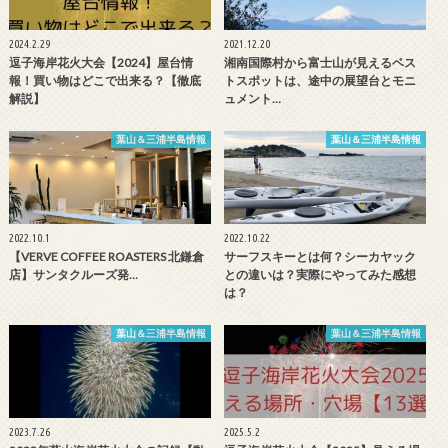
2024.2.29
2021.12.20
逗子海岸花火大会【2024】屋台情
湘南国際村から富士山が見えるベス
報！買い物はどこで出来る？【徹底
トスポットは、途中の展望台とモニ
解説】
ュメント…
葉山＆三浦半島情報
葉山＆三浦半島情報
2022.10.1
2022.10.22
【VERVE COFFEE ROASTERS 北鎌倉
サーフスキーとは何？シーカヤック
店】サンタクルーズ発…
との違いは？実際にやってみた感想
は？
葉山＆三浦半島情報
葉山＆三浦半島情報
2023.7.26
2025.5.2