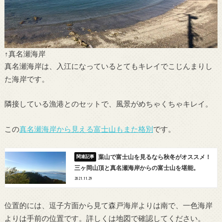
↑真名瀬海岸
真名瀬海岸は、入江になっているとてもキレイでこじんまりし
た海岸です。
隣接している漁港とのセットで、風景がめちゃくちゃキレイ。
この
真名瀬海岸から見える富士山もまた格別
です。
葉山で富士山を見るなら秋冬がオススメ！
三ヶ岡山頂と真名瀬海岸からの富士山を堪能。
2021.11.29
位置的には、逗子方面から見て森戸海岸よりは南で、一色海岸
よりは手前の位置です。詳しくは地図で確認してください。