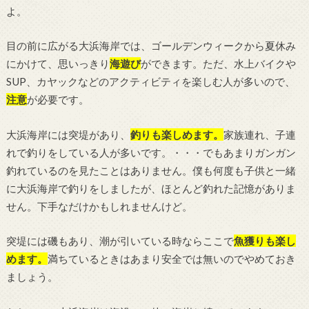
よ。
目の前に広がる大浜海岸では、ゴールデンウィークから夏休み
にかけて、思いっきり
海遊び
ができます。ただ、水上バイクや
SUP、カヤックなどのアクティビティを楽しむ人が多いので、
注意
が必要です。
大浜海岸には突堤があり、
釣り
も楽しめます。
家族連れ、子連
れで釣りをしている人が多いです。・・・でもあまりガンガン
釣れているのを見たことはありません。僕も何度も子供と一緒
に大浜海岸で釣りをしましたが、ほとんど釣れた記憶がありま
せん。下手なだけかもしれませんけど。
突堤には磯もあり、潮が引いている時ならここで
魚獲りも楽し
めます。
満ちているときはあまり安全では無いのでやめておき
ましょう。