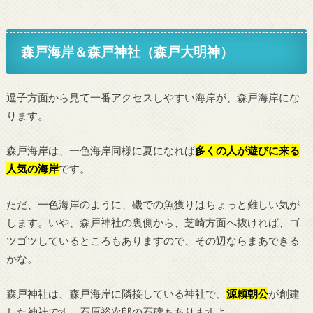
森戸海岸＆森戸神社（森戸大明神）
逗子方面から見て一番アクセスしやすい海岸が、森戸海岸にな
ります。
森戸海岸は、一色海岸同様に夏になれば
多くの人が遊びに来る
人気の海岸
です。
ただ、一色海岸のように、磯での魚獲りはちょっと難しい気が
します。いや、森戸神社の裏側から、芝崎方面へ抜ければ、ゴ
ツゴツしているところもありますので、その辺ならまあできる
かな。
森戸神社は、森戸海岸に隣接している神社で、
源頼朝公
が創建
した神社です。石原裕次郎の石碑もありますよ。