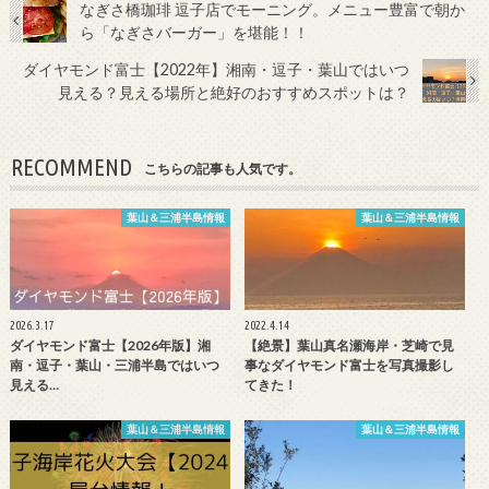
なぎさ橋珈琲 逗子店でモーニング。メニュー豊富で朝か
ら「なぎさバーガー」を堪能！！
ダイヤモンド富士【2022年】湘南・逗子・葉山ではいつ
見える？見える場所と絶好のおすすめスポットは？
RECOMMEND
こちらの記事も人気です。
葉山＆三浦半島情報
葉山＆三浦半島情報
2026.3.17
2022.4.14
ダイヤモンド富士【2026年版】湘
【絶景】葉山真名瀬海岸・芝崎で見
南・逗子・葉山・三浦半島ではいつ
事なダイヤモンド富士を写真撮影し
見える…
てきた！
葉山＆三浦半島情報
葉山＆三浦半島情報