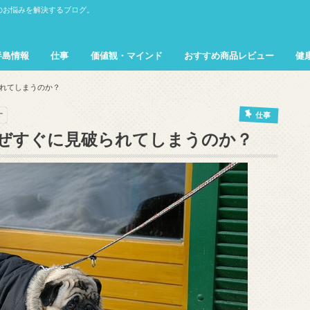
のお悩みを解決するブログ。
半島情報
仕事
価値観・マインド
おすすめ商品レビュー
健
プ
れてしまうのか？
す
仕事
ぜすぐに見破られてしまうのか？