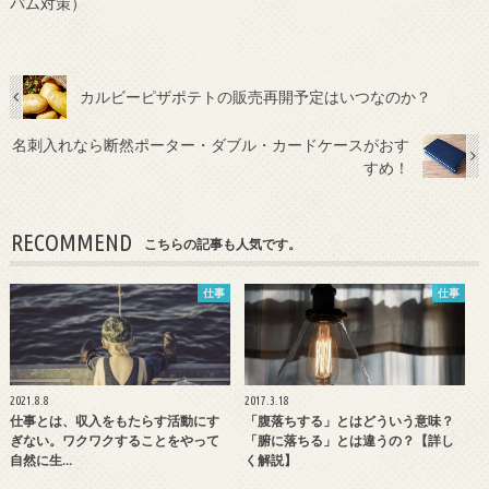
パム対策）
カルビーピザポテトの販売再開予定はいつなのか？
名刺入れなら断然ポーター・ダブル・カードケースがおす
すめ！
RECOMMEND
こちらの記事も人気です。
仕事
仕事
2021.8.8
2017.3.18
仕事とは、収入をもたらす活動にす
「腹落ちする」とはどういう意味？
ぎない。ワクワクすることをやって
「腑に落ちる」とは違うの？【詳し
自然に生…
く解説】