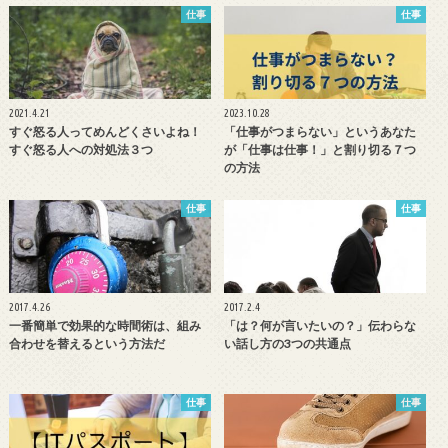
仕事
仕事
2021.4.21
2023.10.28
すぐ怒る人ってめんどくさいよね！
「仕事がつまらない」というあなた
すぐ怒る人への対処法３つ
が「仕事は仕事！」と割り切る７つ
の方法
仕事
仕事
2017.4.26
2017.2.4
一番簡単で効果的な時間術は、組み
「は？何が言いたいの？」伝わらな
合わせを替えるという方法だ
い話し方の3つの共通点
仕事
仕事