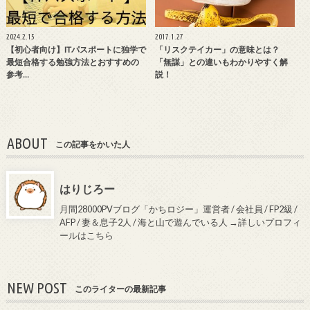
2024.2.15
2017.1.27
【初心者向け】ITパスポートに独学で
「リスクテイカー」の意味とは？
最短合格する勉強方法とおすすめの
「無謀」との違いもわかりやすく解
参考…
説！
ABOUT
この記事をかいた人
はりじろー
月間28000PVブログ「かちロジー」運営者 / 会社員 / FP2級 /
AFP / 妻＆息子2人 / 海と山で遊んでいる人
→詳しいプロフィ
ールはこちら
NEW POST
このライターの最新記事