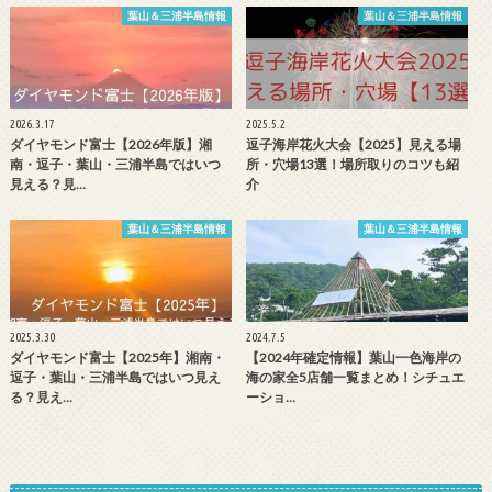
葉山＆三浦半島情報
葉山＆三浦半島情報
2026.3.17
2025.5.2
ダイヤモンド富士【2026年版】湘
逗子海岸花火大会【2025】見える場
南・逗子・葉山・三浦半島ではいつ
所・穴場13選！場所取りのコツも紹
見える？見…
介
葉山＆三浦半島情報
葉山＆三浦半島情報
2025.3.30
2024.7.5
ダイヤモンド富士【2025年】湘南・
【2024年確定情報】葉山一色海岸の
逗子・葉山・三浦半島ではいつ見え
海の家全5店舗一覧まとめ！シチュエ
る？見え…
ーショ…