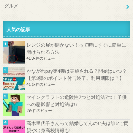
グルメ
人気の記事
レンジの扉が開かない！って時にすぐに簡単に
開けられる方法
41.8k件のビュー
かながわpay第4弾は実施される？開始はいつ？
【第3弾のポイント付与終了。利用期限は？】
41.1k件のビュー
マインクラフトの危険性7つと対処法7つ！子供
への悪影響と対処法は!?
29k件のビュー
高木里代子さんって結婚してんの!?夫は誰!?ご両
親や出身高校情報も!